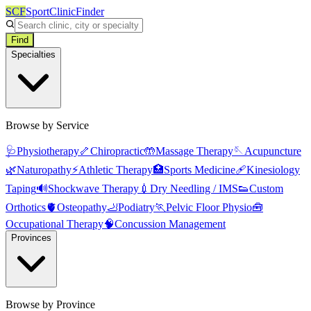
SCF
SportClinicFinder
Find
Specialties
Browse by Service
🩺
Physiotherapy
🦴
Chiropractic
🤲
Massage Therapy
🪡
Acupuncture
🌿
Naturopathy
⚡
Athletic Therapy
🏥
Sports Medicine
🩹
Kinesiology
Taping
🔊
Shockwave Therapy
💉
Dry Needling / IMS
👟
Custom
Orthotics
🫀
Osteopathy
🦶
Podiatry
🏃
Pelvic Floor Physio
🧰
Occupational Therapy
🧠
Concussion Management
Provinces
Browse by Province