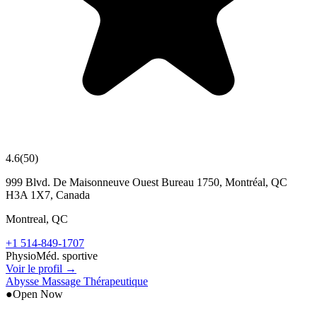
4.6
(
50
)
999 Blvd. De Maisonneuve Ouest Bureau 1750, Montréal, QC
H3A 1X7, Canada
Montreal
,
QC
+1 514-849-1707
Physio
Méd. sportive
Voir le profil →
Abysse Massage Thérapeutique
●
Open Now