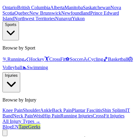
Ontario
British Columbia
Alberta
Manitoba
Saskatchewan
Nova
Scotia
Quebec
New Brunswick
Newfoundland
Prince Edward
Island
Northwest Territories
Nunavut
Yukon
Sports
Browse by Sport
🏃
Running
🏒
Hockey
🏋️
CrossFit
⚽
Soccer
🚴
Cycling
🏀
Basketball
🏐
Volleyball
🏊
Swimming
Injuries
Browse by Injury
Knee Pain
Shoulder
Ankle
Back Pain
Plantar Fasciitis
Shin Splints
IT
Band
Neck Pain
Wrist
Hip Pain
Running Injuries
CrossFit Injuries
All Injury Types →
Blog
EN
TapeGeeks