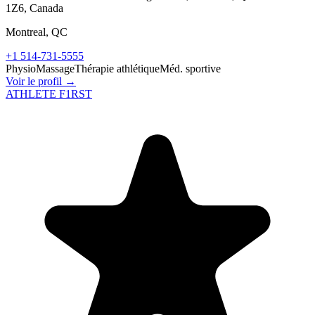
1Z6, Canada
Montreal
,
QC
+1 514-731-5555
Physio
Massage
Thérapie athlétique
Méd. sportive
Voir le profil →
ATHLETE F1RST