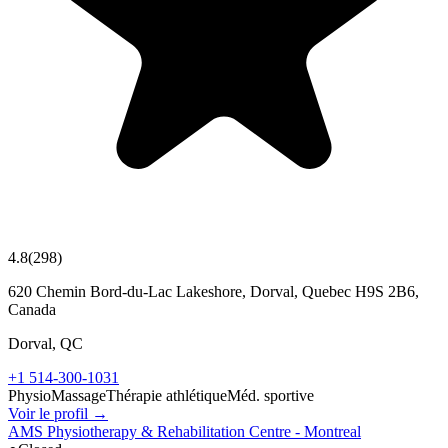
4.8
(
298
)
620 Chemin Bord-du-Lac Lakeshore, Dorval, Quebec H9S 2B6,
Canada
Dorval
,
QC
+1 514-300-1031
Physio
Massage
Thérapie athlétique
Méd. sportive
Voir le profil →
AMS Physiotherapy & Rehabilitation Centre - Montreal